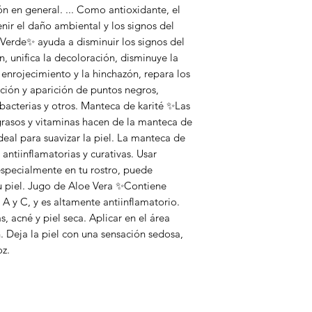
ión en general. ... Como antioxidante, el 
ir el daño ambiental y los signos del 
Verde✨ ayuda a disminuir los signos del 
n, unifica la decoloración, disminuye la 
el enrojecimiento y la hinchazón, repara los 
ición y aparición de puntos negros, 
bacterias y otros. Manteca de karité ✨Las 
grasos y vitaminas hacen de la manteca de 
eal para suavizar la piel. La manteca de 
ntiinflamatorias y curativas. Usar 
specialmente en tu rostro, puede 
tu piel. Jugo de Aloe Vera ✨Contiene 
A y C, y es altamente antiinflamatorio. 
 acné y piel seca. Aplicar en el área 
. Deja la piel con una sensación sedosa, 
oz.