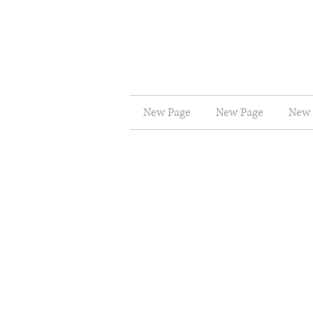
New Page
New Page
New 