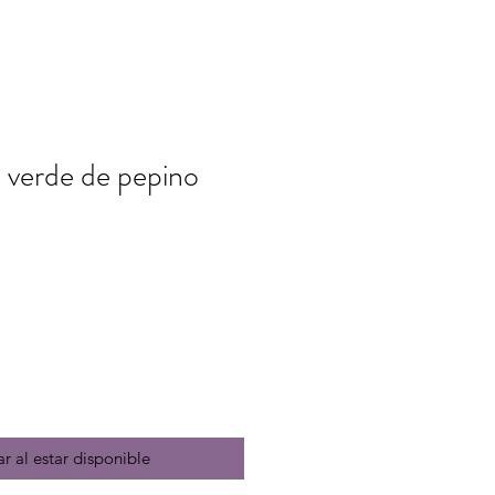
é verde de pepino
io
ar al estar disponible