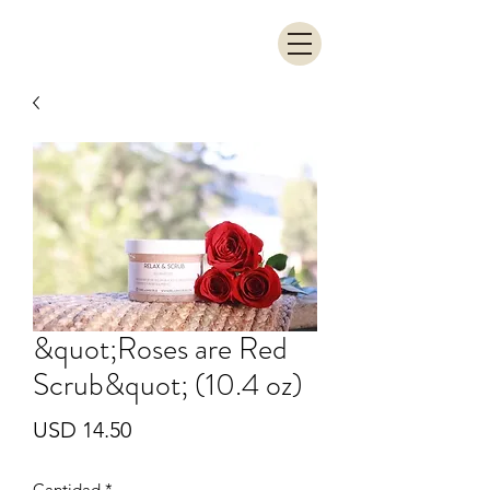
&quot;Roses are Red
Scrub&quot; (10.4 oz)
Precio
USD 14.50
Cantidad
*